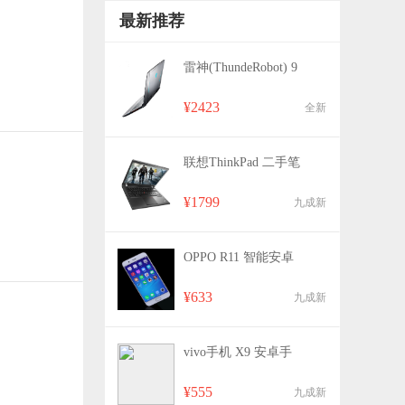
最新推荐
雷神(ThundeRobot) 9
¥2423
全新
联想ThinkPad 二手笔
¥1799
九成新
OPPO R11 智能安卓
¥633
九成新
vivo手机 X9 安卓手
¥555
九成新