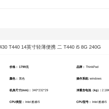
0 T440 14英寸轻薄便携 二 T440 i5 8G 240G
价格：
1799元
品牌：
ThinkPad
颜色：
黑色
操作系统:
windows
机身尺寸(mm)：
340*232*29
净重含电池（kg）:
2.18
CPU类型：
Intel 酷睿i5
CPU型号：
Intel 酷睿i5