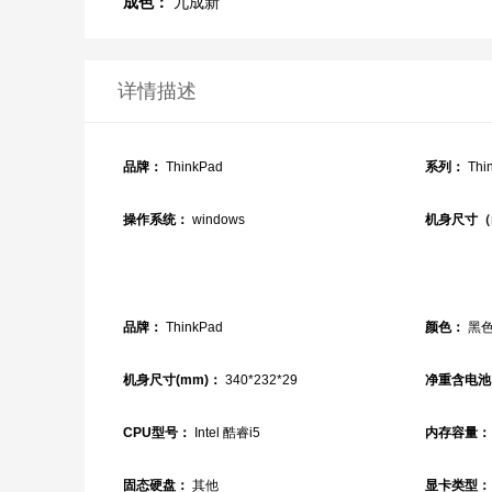
成色：
九成新
详情描述
品牌：
ThinkPad
系列：
Thi
操作系统：
windows
机身尺寸（
品牌：
ThinkPad
颜色：
黑
机身尺寸(mm)：
340*232*29
净重含电池
CPU型号：
Intel 酷睿i5
内存容量：
固态硬盘：
其他
显卡类型：